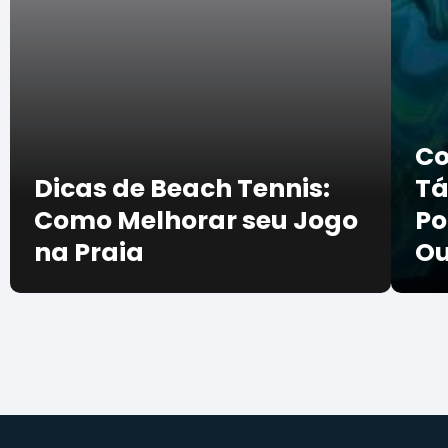
Co
Dicas de Beach Tennis:
Tá
Como Melhorar seu Jogo
Po
na Praia
Ou