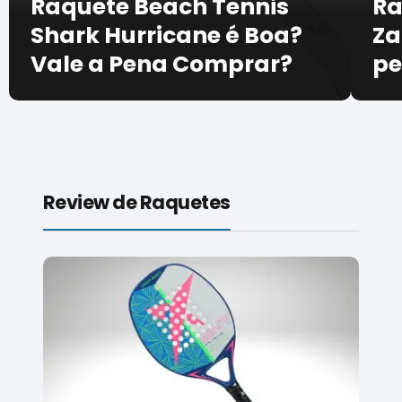
Raquete Beach Tennis
Ra
Shark Hurricane é Boa?
Za
Vale a Pena Comprar?
pe
Review de Raquetes