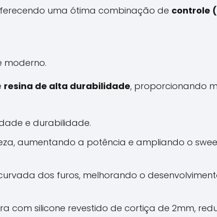
e, oferecendo uma ótima combinação de
controle 
e moderno.
e
resina de alta durabilidade
, proporcionando ma
idade e durabilidade.
eveza, aumentando a potência e ampliando o swee
 e curvada dos furos, melhorando o desenvolvime
a com silicone revestido de cortiça de 2mm, red