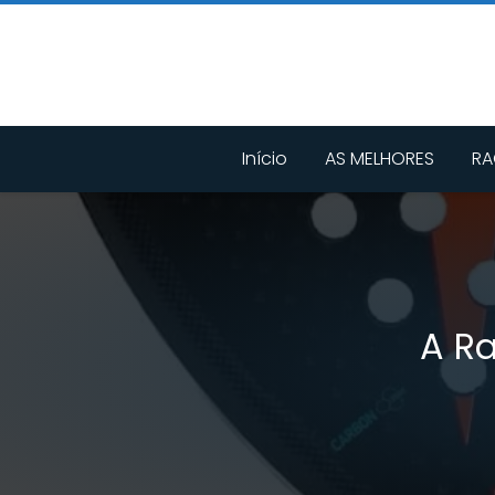
Início
AS MELHORES
RA
A R