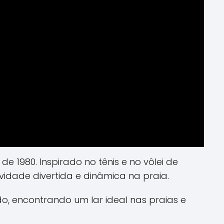
e 1980. Inspirado no tênis e no vôlei de
idade divertida e dinâmica na praia.
do, encontrando um lar ideal nas praias e