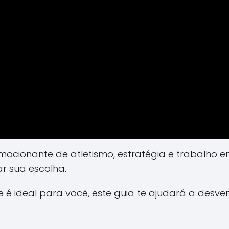
mocionante de atletismo, estratégia e trabalh
r sua escolha.
 é ideal para você, este guia te ajudará a desve