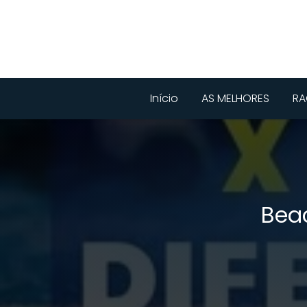
Início
AS MELHORES
RA
Beac