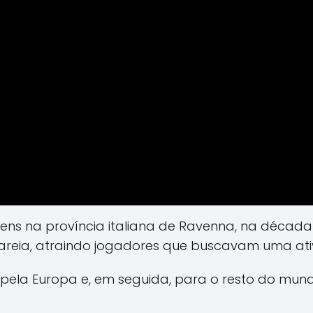
ens na província italiana de Ravenna, na década d
areia, atraindo jogadores que buscavam uma ativ
ou pela Europa e, em seguida, para o resto do mun