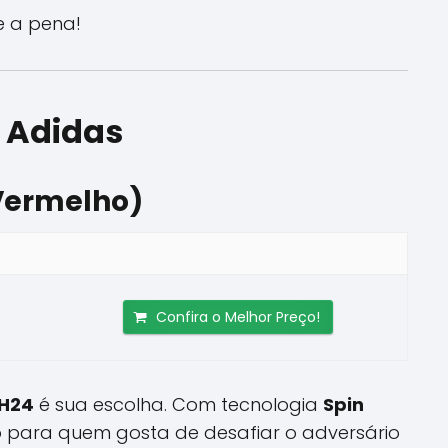
e a pena!
 Adidas
Vermelho)
Confira o Melhor Preço!
H24
é sua escolha. Com tecnologia
Spin
to para quem gosta de desafiar o adversário