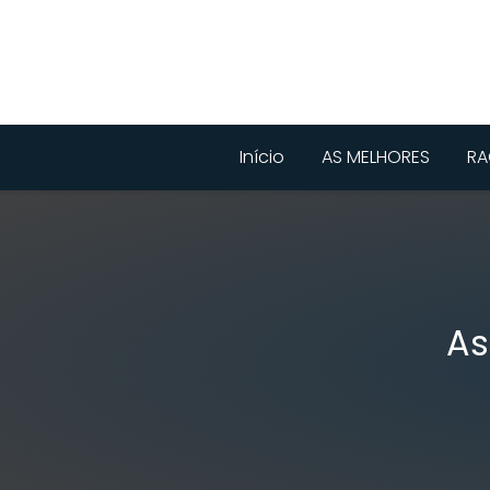
Início
AS MELHORES
RA
As