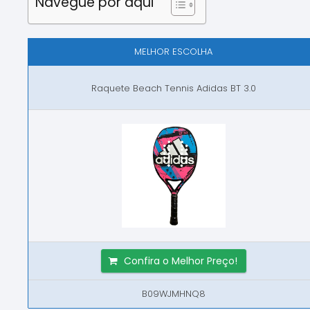
Navegue por aqui
MELHOR ESCOLHA
Raquete Beach Tennis Adidas BT 3.0
Confira o Melhor Preço!
B09WJMHNQ8