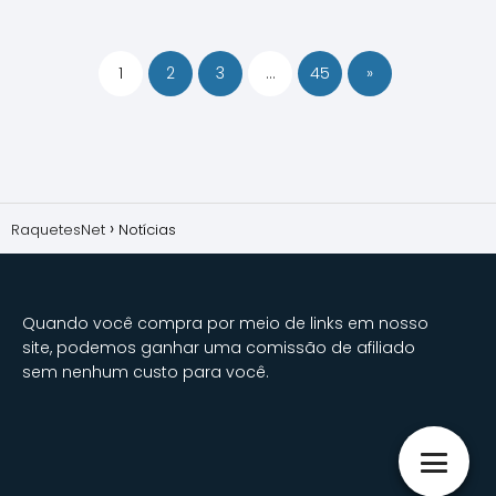
1
2
3
…
45
»
RaquetesNet
Notícias
Quando você compra por meio de links em nosso
site, podemos ganhar uma comissão de afiliado
sem nenhum custo para você.