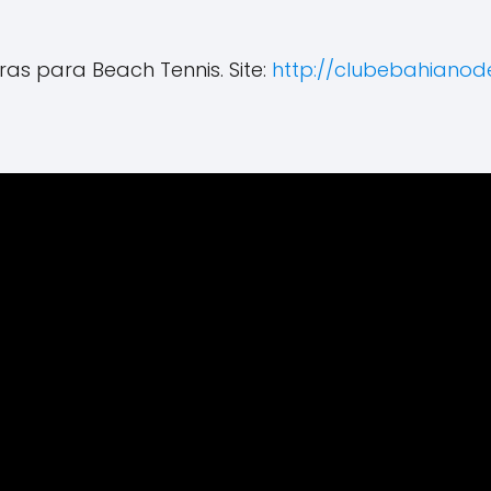
as para Beach Tennis. Site:
http://clubebahianod