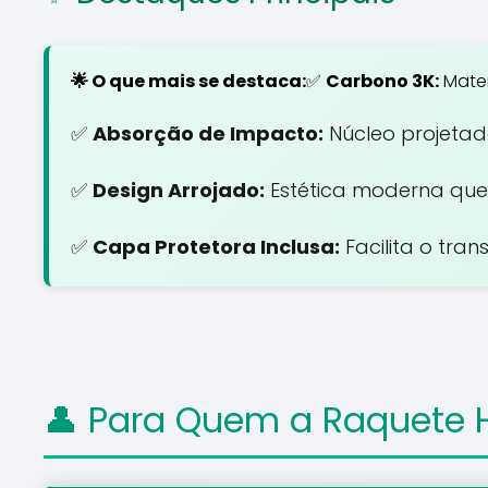
🌟 O que mais se destaca:
✅
Carbono 3K:
Mater
✅
Absorção de Impacto:
Núcleo projetado
✅
Design Arrojado:
Estética moderna que 
✅
Capa Protetora Inclusa:
Facilita o tra
👤 Para Quem a Raquete H