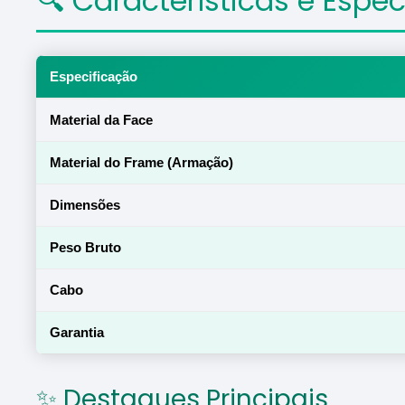
🔍 Características e Espe
Especificação
Material da Face
Material do Frame (Armação)
Dimensões
Peso Bruto
Cabo
Garantia
✨ Destaques Principais