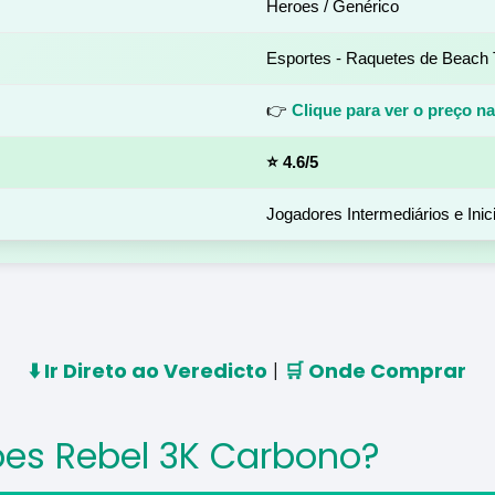
Heroes / Genérico
Esportes - Raquetes de Beach 
👉
Clique para ver o preço 
⭐ 4.6/5
Jogadores Intermediários e Ini
⬇️ Ir Direto ao Veredicto
|
🛒 Onde Comprar
oes Rebel 3K Carbono?