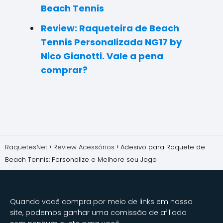
Beach Tennis
Review: Raqueteira de Beach
Tennis Personalizada NG17 by
Nico Gianotti. Vale a pena
comprar?
RaquetesNet
Review Acessórios
Adesivo para Raquete de
Beach Tennis: Personalize e Melhore seu Jogo
Quando você compra por meio de links em nosso
site, podemos ganhar uma comissão de afiliado