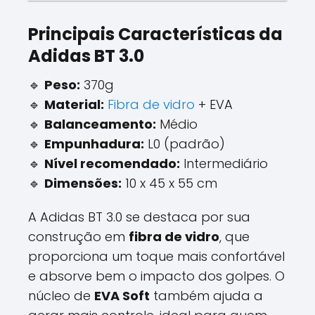
Principais Características da
Adidas BT 3.0
🔹
Peso:
370g
🔹
Material:
Fibra de vidro
+ EVA
🔹
Balanceamento:
Médio
🔹
Empunhadura:
L0 (padrão)
🔹
Nível recomendado:
Intermediário
🔹
Dimensões:
10 x 45 x 55 cm
A Adidas BT 3.0 se destaca por sua
construção em
fibra de vidro
, que
proporciona um toque mais confortável
e absorve bem o impacto dos golpes. O
núcleo de
EVA Soft
também ajuda a