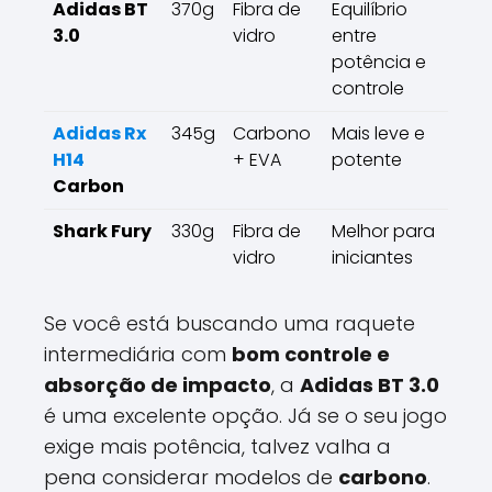
Adidas BT
370g
Fibra de
Equilíbrio
3.0
vidro
entre
potência e
controle
Adidas Rx
345g
Carbono
Mais leve e
H14
+ EVA
potente
Carbon
Shark Fury
330g
Fibra de
Melhor para
vidro
iniciantes
Se você está buscando uma raquete
intermediária com
bom controle e
absorção de impacto
, a
Adidas BT 3.0
é uma excelente opção. Já se o seu jogo
exige mais potência, talvez valha a
pena considerar modelos de
carbono
.