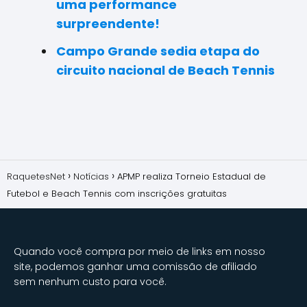
uma performance
surpreendente!
Campo Grande sedia etapa do
circuito nacional de Beach Tennis
RaquetesNet
Notícias
APMP realiza Torneio Estadual de
Futebol e Beach Tennis com inscrições gratuitas
Quando você compra por meio de links em nosso
site, podemos ganhar uma comissão de afiliado
sem nenhum custo para você.