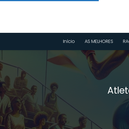
Início
AS MELHORES
RA
Atle