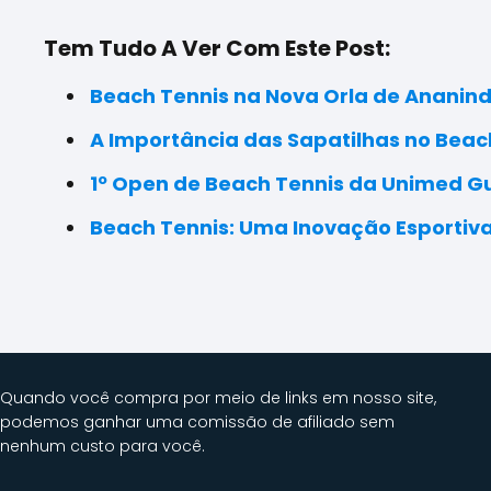
Tem Tudo A Ver Com Este Post:
Beach Tennis na Nova Orla de Ananind
A Importância das Sapatilhas no Beac
1º Open de Beach Tennis da Unimed G
Beach Tennis: Uma Inovação Esporti
Quando você compra por meio de links em nosso site,
podemos ganhar uma comissão de afiliado sem
nenhum custo para você.