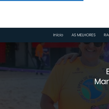
Início
AS MELHORES
RA
Man