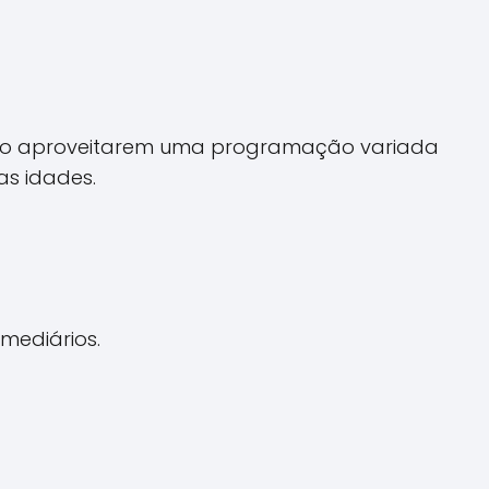
dão aproveitarem uma programação variada
as idades.
rmediários.