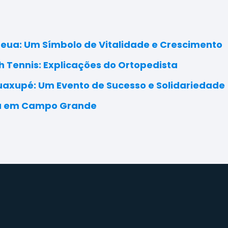
eua: Um Símbolo de Vitalidade e Crescimento
h Tennis: Explicações do Ortopedista
uaxupé: Um Evento de Sucesso e Solidariedade
va em Campo Grande