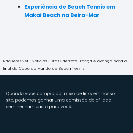
Experiência de Beach Tennis em
Makai Beach na Beira-Mar
RaquetesNet
Notícias
Brasil derrota França e avança para a
final da Copa do Mundo de Beach Tennis
Quando você compra por meio de links em nosso
site, podemos ganhar uma comissão de afiliado
sem nenhum custo para você.