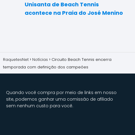
Unisanta de Beach Tennis
acontece na Praia do José Menino
RaquetesNet
Notícias
Circuito Beach Tennis encerra
temporada com definição dos campeões
Quando você compra por meio de links em nosso
site, podemos ganhar uma comissão de afiliado
sem nenhum custo para você.