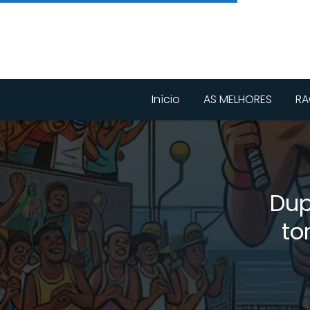
Início
AS MELHORES
RA
Dup
to