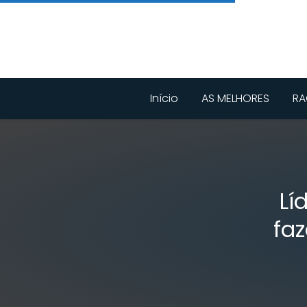
Início
AS MELHORES
RA
Lí
fa