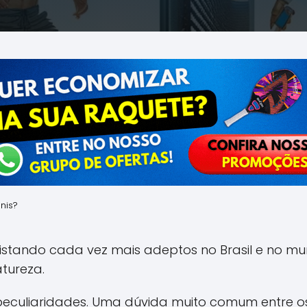
nis?
istando cada vez mais adeptos no Brasil e no m
atureza.
eculiaridades. Uma dúvida muito comum entre os j