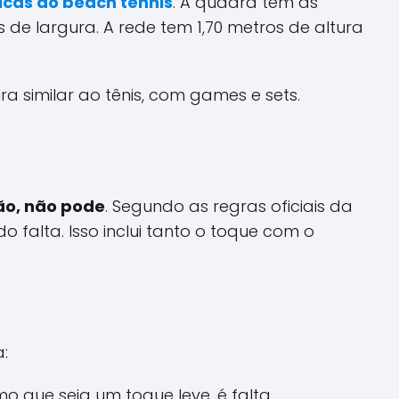
icas do beach tennis
. A quadra tem as
e largura. A rede tem 1,70 metros de altura
 similar ao tênis, com games e sets.
ão, não pode
. Segundo as regras oficiais da
o falta. Isso inclui tanto o toque com o
:
 que seja um toque leve, é falta.