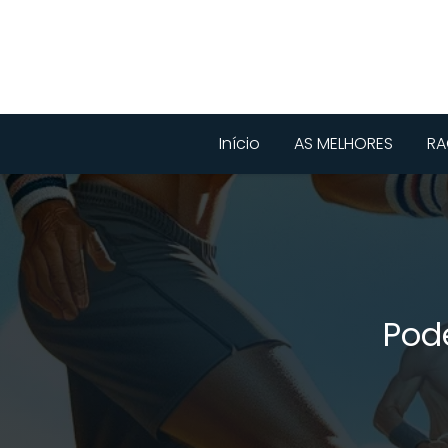
Início
AS MELHORES
RA
Pod