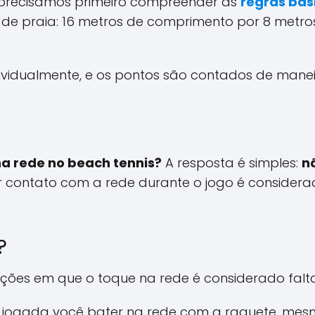
, precisamos primeiro compreender as
regras bás
 praia: 16 metros de comprimento por 8 metros d
vidualmente, e os pontos são contados de maneira
a rede no beach tennis?
A resposta é simples:
n
er contato com a rede durante o jogo é considerad
?
uações em que o toque na rede é considerado falta
 jogada você bater na rede com a raquete, mesmo