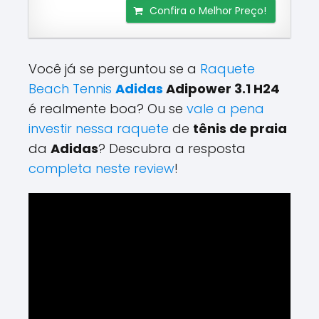
Confira o Melhor Preço!
Você já se perguntou se a
Raquete
Beach Tennis
Adidas
Adipower 3.1 H24
é realmente boa? Ou se
vale a pena
investir nessa raquete
de
tênis de praia
da
Adidas
? Descubra a resposta
completa neste review
!