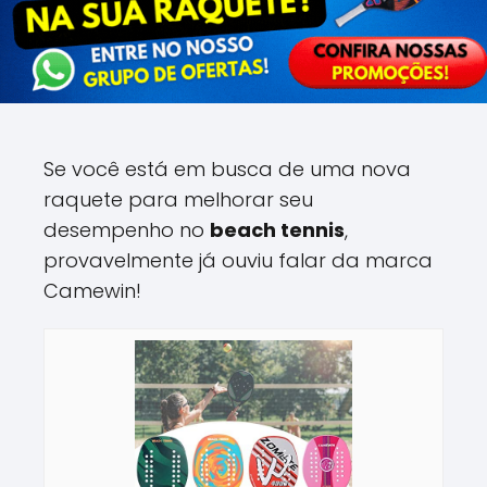
Se você está em busca de uma nova
raquete para melhorar seu
desempenho no
beach tennis
,
provavelmente já ouviu falar da marca
Camewin!