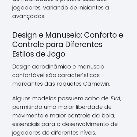
jogadores, variando de iniciantes a
avançados.
Design e Manuseio: Conforto e
Controle para Diferentes
Estilos de Jogo
Design aerodinâmico e manuseio
confortável são características
marcantes das raquetes Camewin.
Alguns modelos possuem cabo de
EVA
,
permitindo uma maior liberdade de
movimento e maior controle da bola,
essenciais para o desenvolvimento de
jogadores de diferentes níveis.