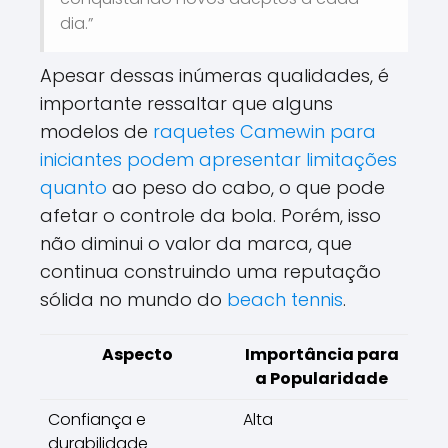
dia.”
Apesar dessas inúmeras qualidades, é
importante ressaltar que alguns
modelos de
raquetes Camewin para
iniciantes podem apresentar limitações
quanto
ao peso do cabo, o que pode
afetar o controle da bola. Porém, isso
não diminui o valor da marca, que
continua construindo uma reputação
sólida no mundo do
beach tennis
.
Aspecto
Importância para
a Popularidade
Confiança e
Alta
durabilidade