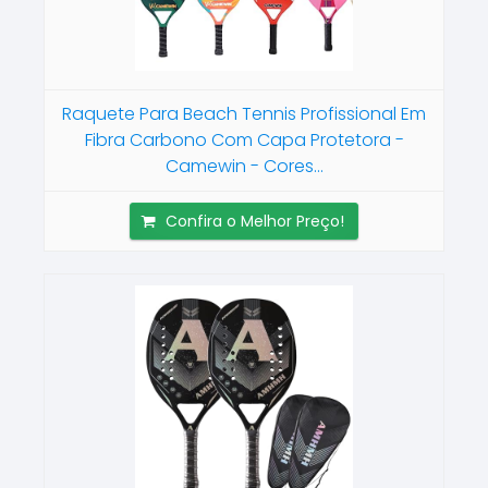
Raquete Para Beach Tennis Profissional Em
Fibra Carbono Com Capa Protetora -
Camewin - Cores...
Confira o Melhor Preço!