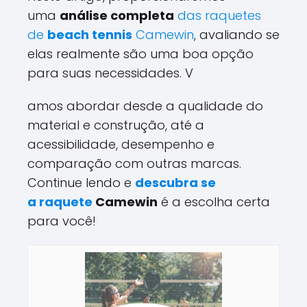
uma
análise completa
das raquetes
de
beach tennis
Camewin
, avaliando se
elas realmente são uma boa opção
para suas necessidades. V
amos abordar desde a qualidade do
material e construção, até a
acessibilidade, desempenho e
comparação com outras marcas.
Continue lendo e
descubra se
a
raquete
Camewin
é a escolha certa
para você!