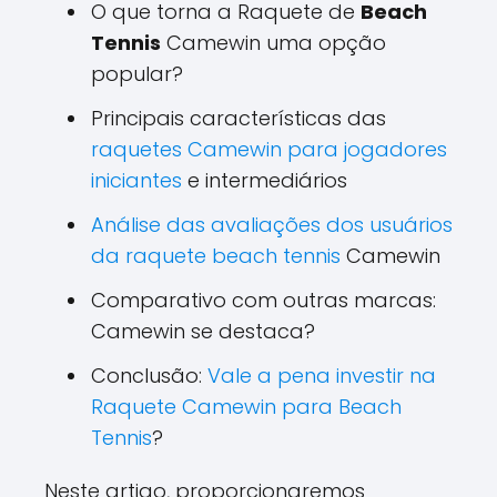
O que torna a Raquete de
Beach
Tennis
Camewin uma opção
popular?
Principais características das
raquetes Camewin para jogadores
iniciantes
e intermediários
Análise das avaliações dos usuários
da raquete beach tennis
Camewin
Comparativo com outras marcas:
Camewin se destaca?
Conclusão:
Vale a pena investir na
Raquete Camewin para Beach
Tennis
?
Neste artigo, proporcionaremos