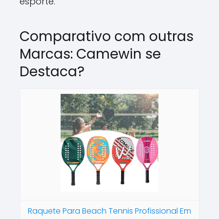
esporte.
Comparativo com outras
Marcas: Camewin se
Destaca?
Raquete Para Beach Tennis Profissional Em