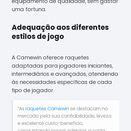
equipamento de qualidade, sem gastar
uma fortuna.
Adequação aos diferentes
estilos de jogo
A Camewin oferece raquetes
adaptadas para jogadores iniciantes,
intermediários e avançados, atendendo
às necessidades específicas de cada
tipo de jogador.
“As
raquetes Camewin
se destacam no
mercado pela sua confiabilidade, leveza
e excelente custo-benefício,
conquistando novos adeptos a cada