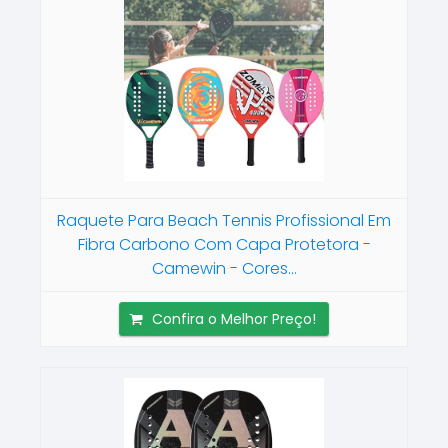
Raquete Para Beach Tennis Profissional Em
Fibra Carbono Com Capa Protetora -
Camewin - Cores...
Confira o Melhor Preço!