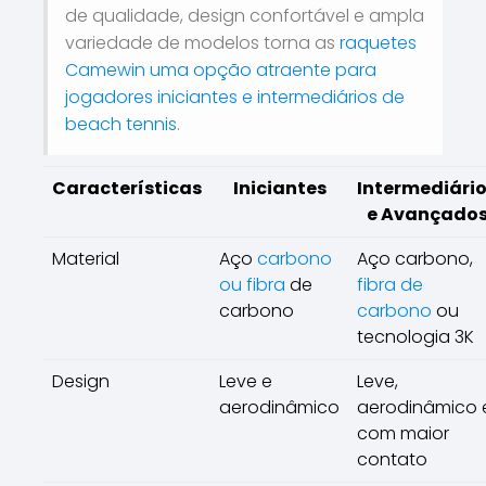
de qualidade, design confortável e ampla
variedade de modelos torna as
raquetes
Camewin uma opção atraente para
jogadores iniciantes e intermediários de
beach tennis
.
Características
Iniciantes
Intermediári
e Avançado
Material
Aço
carbono
Aço carbono,
ou fibra
de
fibra de
carbono
carbono
ou
tecnologia 3K
Design
Leve e
Leve,
aerodinâmico
aerodinâmico 
com maior
contato