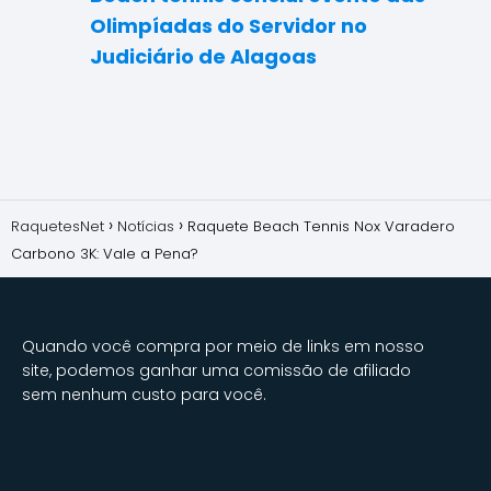
Olimpíadas do Servidor no
Judiciário de Alagoas
RaquetesNet
Notícias
Raquete Beach Tennis Nox Varadero
Carbono 3K: Vale a Pena?
Quando você compra por meio de links em nosso
site, podemos ganhar uma comissão de afiliado
sem nenhum custo para você.