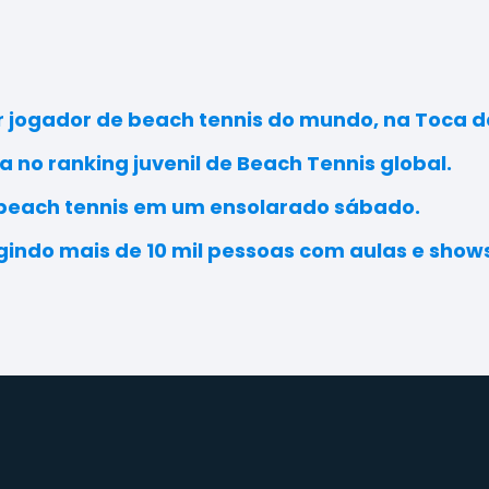
r jogador de beach tennis do mundo, na Toca 
a no ranking juvenil de Beach Tennis global.
 beach tennis em um ensolarado sábado.
ngindo mais de 10 mil pessoas com aulas e shows