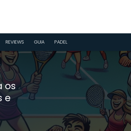
REVIEWS
GUIA
PADEL
a os
 e