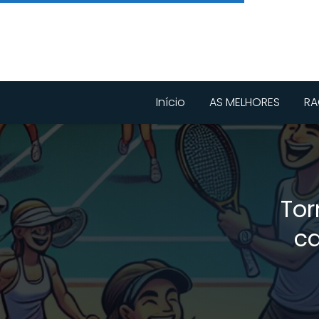
Início
AS MELHORES
RA
Tor
c