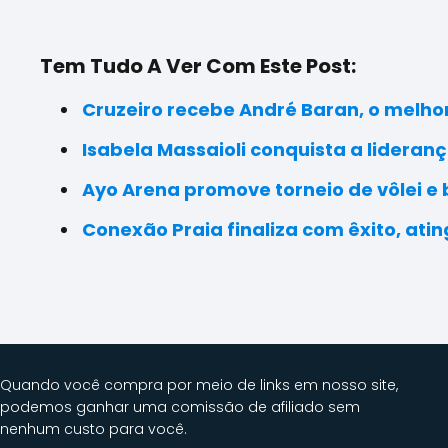
Tem Tudo A Ver Com Este Post:
Cruzeiro recebe André Baran, o melho
Isabela Massaioli conquista a lideranç
Ayo Arena promove torneio de vôlei e
Conexão Praia finaliza com êxito, ati
Quando você compra por meio de links em nosso site,
podemos ganhar uma comissão de afiliado sem
nenhum custo para você.