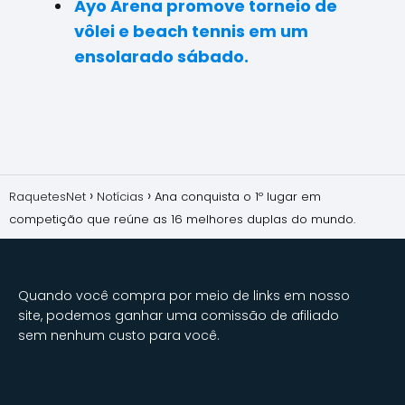
Ayo Arena promove torneio de
vôlei e beach tennis em um
ensolarado sábado.
RaquetesNet
Notícias
Ana conquista o 1º lugar em
competição que reúne as 16 melhores duplas do mundo.
Quando você compra por meio de links em nosso
site, podemos ganhar uma comissão de afiliado
sem nenhum custo para você.