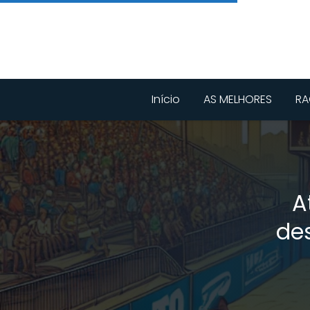
Início
AS MELHORES
RA
A
de