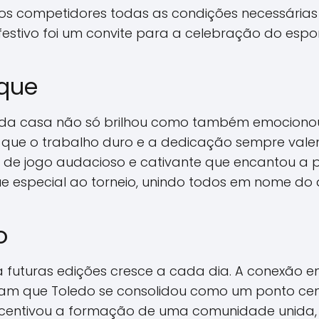
os competidores todas as condições necessárias 
estivo foi um convite para a celebração do espor
aque
a da casa não só brilhou como também emocionou
o que o trabalho duro e a dedicação sempre vale
de jogo audacioso e cativante que encantou a pl
e especial ao torneio, unindo todos em nome do 
o
a futuras edições cresce a cada dia. A conexão en
am que Toledo se consolidou como um ponto centr
entivou a formação de uma comunidade unida, qu