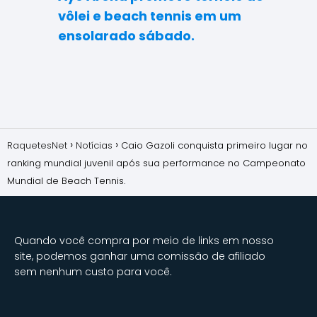
vôlei e beach tennis em um
ensolarado sábado.
RaquetesNet
Notícias
Caio Gazoli conquista primeiro lugar no
ranking mundial juvenil após sua performance no Campeonato
Mundial de Beach Tennis.
Quando você compra por meio de links em nosso
site, podemos ganhar uma comissão de afiliado
sem nenhum custo para você.