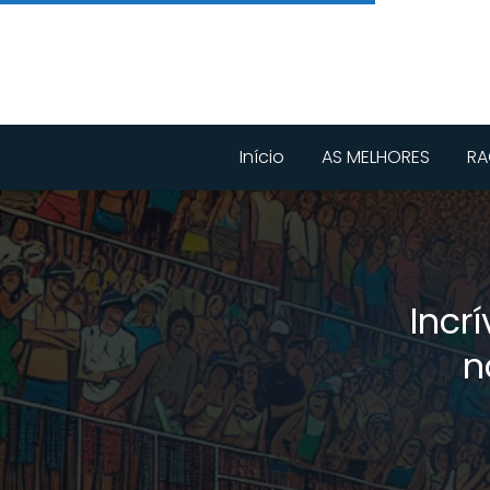
Início
AS MELHORES
RA
Incr
n