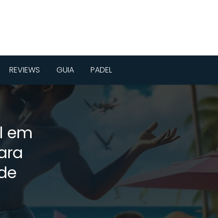
REVIEWS
GUIA
PADEL
el em
ara
de