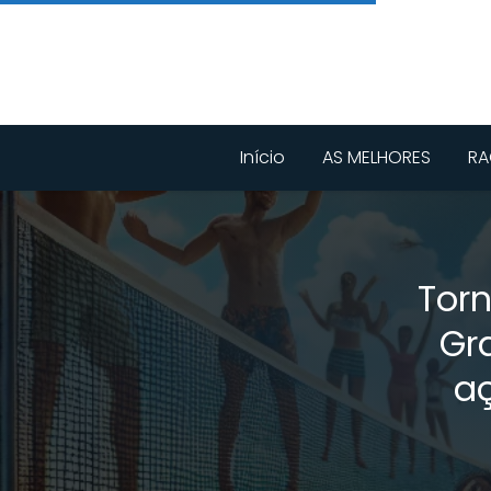
Início
AS MELHORES
RA
Torn
Gr
a