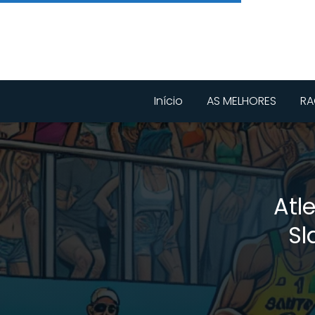
Início
AS MELHORES
RA
Atl
Sl