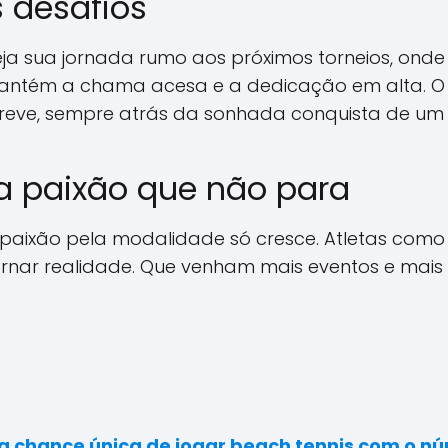
s desafios
aneja sua jornada rumo aos próximos torneios, on
 mantém a chama acesa e a dedicação em alta. O
reve, sempre atrás da sonhada conquista de um t
a paixão que não para
a paixão pela modalidade só cresce. Atletas com
nar realidade. Que venham mais eventos e mais v
m a chance única de jogar beach tennis com o 